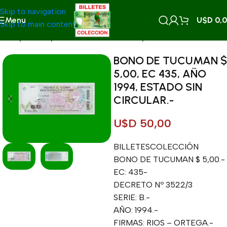
Skip to navigation
Menu
U$D
0,
Skip to main content
Inicio
/
BONOS
/
BONOS PROVINCIALES
/
TUCUMAN
BONO DE TUCUMAN $
5,00, EC 435, AÑO
1994, ESTADO SIN
CIRCULAR.-
U$D
50,00
BILLETESCOLECCIÓN
BONO DE TUCUMAN $ 5,00.-
EC: 435-
DECRETO Nº 3522/3
SERIE: B.-
AÑO: 1994.-
FIRMAS: RIOS – ORTEGA.-