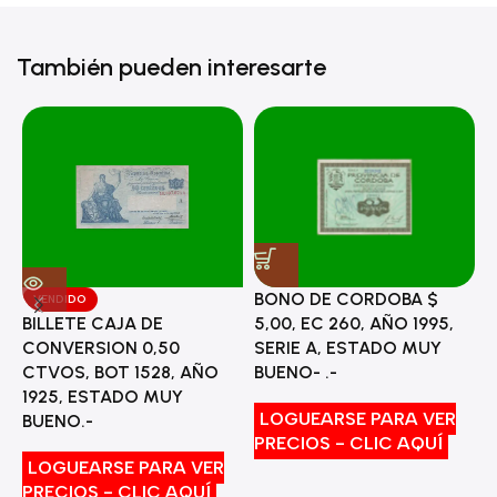
También pueden interesarte
BONO DE CORDOBA $
VENDIDO
5,00, EC 260, AÑO 1995,
BILLETE CAJA DE
M
SERIE A, ESTADO MUY
CONVERSION 0,50
L
BUENO- .-
CTVOS, BOT 1528, AÑO
E
1925, ESTADO MUY
LOGUEARSE PARA VER
BUENO.-
PRECIOS - CLIC AQUÍ
P
LOGUEARSE PARA VER
PRECIOS - CLIC AQUÍ