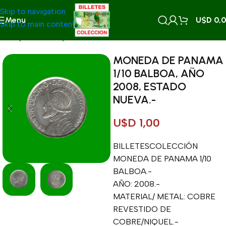
Skip to navigation
Menu
U$D
0,
Skip to main content
Inicio
/
MONEDAS
/
MONEDAS EXTRANJERAS
MONEDA DE PANAMA
1/10 BALBOA, AÑO
2008, ESTADO
NUEVA.-
U$D
1,00
BILLETESCOLECCIÓN
MONEDA DE PANAMA 1/10
BALBOA.-
AÑO: 2008.-
MATERIAL/ METAL: COBRE
REVESTIDO DE
COBRE/NIQUEL.-