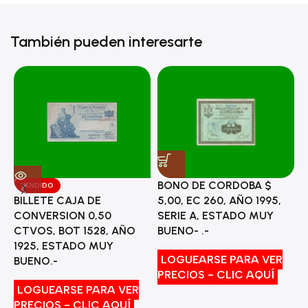
También pueden interesarte
BONO DE CORDOBA $
VENDIDO
5,00, EC 260, AÑO 1995,
BILLETE CAJA DE
M
SERIE A, ESTADO MUY
CONVERSION 0,50
L
BUENO- .-
CTVOS, BOT 1528, AÑO
E
1925, ESTADO MUY
LOGUEARSE PARA VER
BUENO.-
PRECIOS - CLIC AQUÍ
P
LOGUEARSE PARA VER
PRECIOS - CLIC AQUÍ