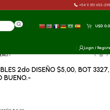
+54 9 351 652-29
U$D
0,
Login / Regist
ENO.-
LES 2do DISEÑO $5,00, BOT 3327,
O BUENO.-