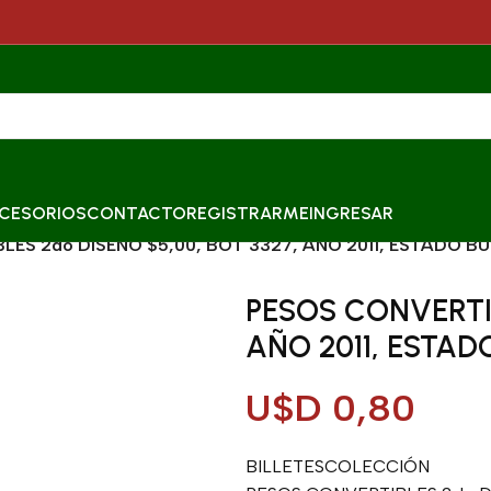
CESORIOS
CONTACTO
REGISTRARME
INGRESAR
ES 2do DISEÑO $5,00, BOT 3327, AÑO 2011, ESTADO BU
PESOS CONVERTIB
AÑO 2011, ESTAD
U$D
0,80
BILLETESCOLECCIÓN