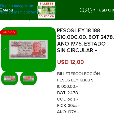
Skip to navigation
Menu
U$D
0,
Skip to main content
Inicio
/
BILLETES
/
BILLETES ARGENTINOS
PESOS LEY 18.188
VENDIDO
$10.000,00, BOT 2478,
AÑO 1976, ESTADO
SIN CIRCULAR.-
U$D
12,00
BILLETESCOLECCIÓN
PESOS LEY 18.188 $
10.000,00.-
BOT: 2478.-
COL: 661a.-
PICK: 306a.-
AÑO: 1976.-