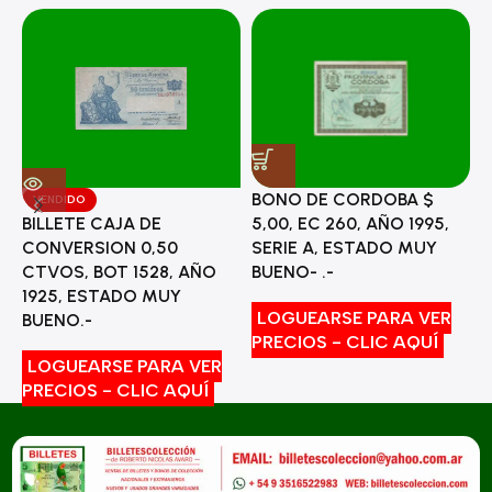
BONO DE CORDOBA $
VENDIDO
5,00, EC 260, AÑO 1995,
BILLETE CAJA DE
M
SERIE A, ESTADO MUY
CONVERSION 0,50
L
BUENO- .-
CTVOS, BOT 1528, AÑO
E
1925, ESTADO MUY
LOGUEARSE PARA VER
BUENO.-
PRECIOS - CLIC AQUÍ
P
LOGUEARSE PARA VER
PRECIOS - CLIC AQUÍ