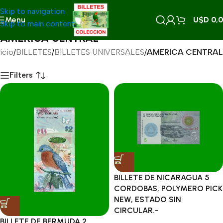
Skip to navigation
Menu
U$D
0,
Skip to main content
AMERICA CENTRAL
nicio
/
BILLETES
/
BILLETES UNIVERSALES
/
AMERICA CENTRAL
Filters
BILLETE DE NICARAGUA 5
CORDOBAS, POLYMERO PICK
NEW, ESTADO SIN
CIRCULAR.-
BILLETE DE BERMUDA 2