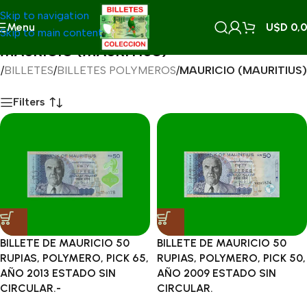
Skip to navigation
Menu
U$D
0,
Skip to main content
MAURICIO (MAURITIUS)
o
/
BILLETES
/
BILLETES POLYMEROS
/
MAURICIO (MAURITIUS)
Filters
BILLETE DE MAURICIO 50
BILLETE DE MAURICIO 50
RUPIAS, POLYMERO, PICK 65,
RUPIAS, POLYMERO, PICK 50,
AÑO 2013 ESTADO SIN
AÑO 2009 ESTADO SIN
CIRCULAR.-
CIRCULAR.